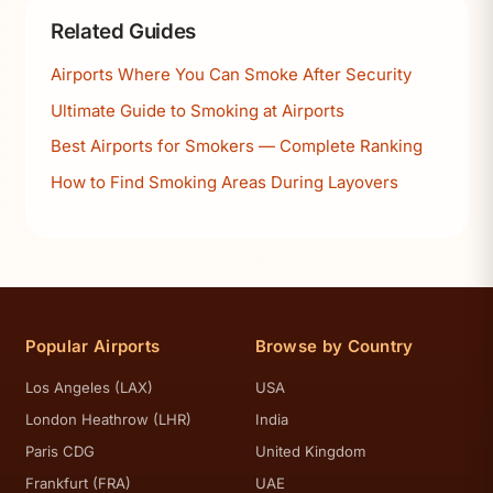
Related Guides
Airports Where You Can Smoke After Security
Ultimate Guide to Smoking at Airports
Best Airports for Smokers — Complete Ranking
How to Find Smoking Areas During Layovers
Popular Airports
Browse by Country
Los Angeles (LAX)
USA
London Heathrow (LHR)
India
Paris CDG
United Kingdom
Frankfurt (FRA)
UAE