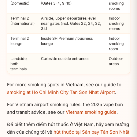
(Domestic)
(Gates 3-4, 9-10)
smoking
rooms
Terminal 2
Airside, upper departures level
Indoor
(International)
near gates (incl. Gates 22, 24, 32,
smoking
34)
rooms
Terminal 2
Inside SH Premium / business
Indoor
lounge
lounge
smoking
room
Landside,
Curbside outside entrances
Outdoor
both
areas
terminals
For more smoking spots in Vietnam, see our guide to
smoking at Ho Chi Minh City Tan Son Nhat Airport
.
For Vietnam airport smoking rules, the 2025 vape ban
and transit advice, see our
Vietnam smoking guide
.
Để biết thêm điểm hút thuốc ở Việt Nam, hãy xem hướng
dẫn của chúng tôi về
hút thuốc tại Sân bay Tân Sơn Nhất