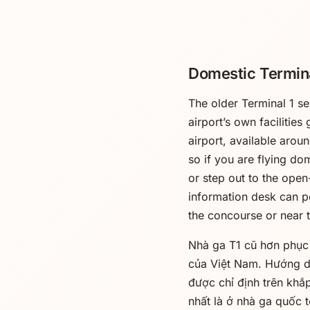
Domestic Termina
The older Terminal 1 s
airport’s own facilitie
airport, available arou
so if you are flying d
or step out to the open
information desk can p
the concourse or near t
Nhà ga T1 cũ hơn phục
của Việt Nam. Hướng dẫ
được chỉ định trên khắ
nhất là ở nhà ga quốc t