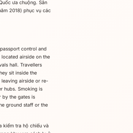
 Quốc ưa chuộng. Sân
 năm 2018) phục vụ các
 passport control and
 located airside on the
als hall. Travellers
ey sit inside the
leaving airside or re-
er hubs. Smoking is
 by the gates is
ne ground staff or the
a kiểm tra hộ chiếu và