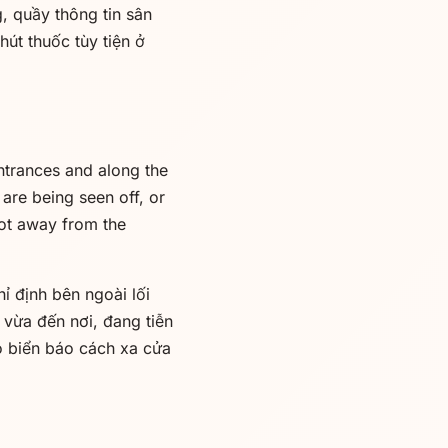
, quầy thông tin sân
út thuốc tùy tiện ở
entrances and along the
 are being seen off, or
pot away from the
ỉ định bên ngoài lối
 vừa đến nơi, đang tiễn
ó biển báo cách xa cửa