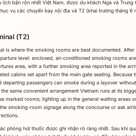
u lịch bận rộn nhất Việt Nam, được du khách Nga và Trung
phục vụ các chuyến bay nội địa và T2 (khai trương tháng 6
minal (T2)
inal is where the smoking rooms are best documented. After
eparture level: enclosed, air-conditioned smoking rooms are
tures area, with a further smoking area reported in the arriv
ated cabins set apart from the main gate seating. Because th
d departing passengers can smoke during a layover without 
 the same convenient arrangement Vietnam runs at its bigg
se marked rooms; lighting up in the general waiting areas or
 the smoking-room signage along the concourse or ask airli
rections.
các phòng hút thuốc được ghi nhận rõ ràng nhất. Sau khi qu