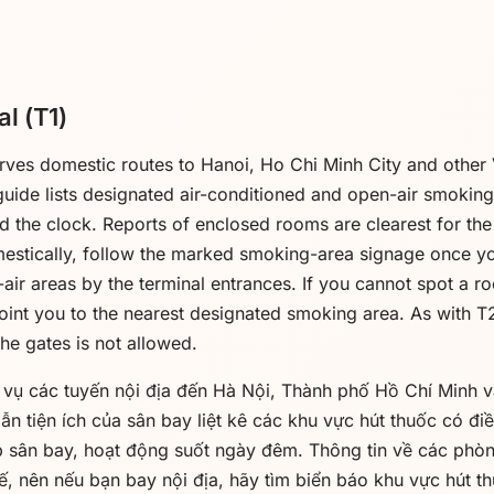
l (T1)
erves domestic routes to Hanoi, Ho Chi Minh City and other 
s guide lists designated air-conditioned and open-air smokin
nd the clock. Reports of enclosed rooms are clearest for the 
omestically, follow the marked smoking-area signage once yo
-air areas by the terminal entrances. If you cannot spot a ro
oint you to the nearest designated smoking area. As with T
he gates is not allowed.
 vụ các tuyến nội địa đến Hà Nội, Thành phố Hồ Chí Minh 
n tiện ích của sân bay liệt kê các khu vực hút thuốc có điề
p sân bay, hoạt động suốt ngày đêm. Thông tin về các phòn
ế, nên nếu bạn bay nội địa, hãy tìm biển báo khu vực hút t