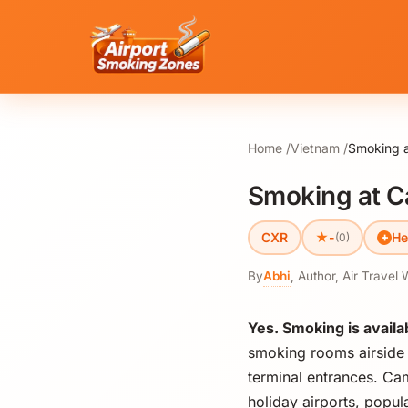
Home
Vietnam
Smoking a
Smoking at C
★
CXR
-
He
(0)
By
Abhi
,
Author, Air Travel 
Yes. Smoking is availa
smoking rooms airside i
terminal entrances. Ca
holiday airports, popul