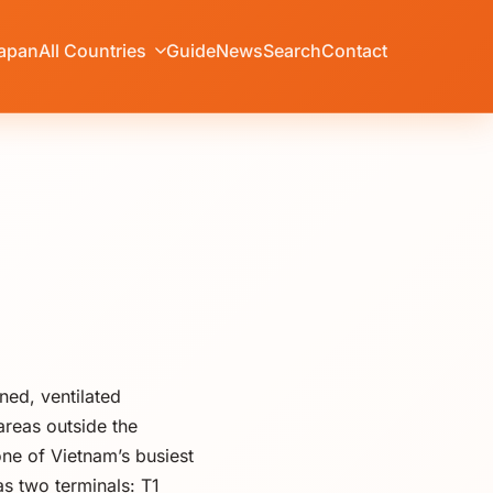
apan
All Countries
Guide
News
Search
Contact
ned, ventilated
areas outside the
ne of Vietnam’s busiest
as two terminals: T1