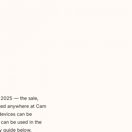
 2025 — the sale,
itted anywhere at Cam
 devices can be
 can be used in the
ry guide below.