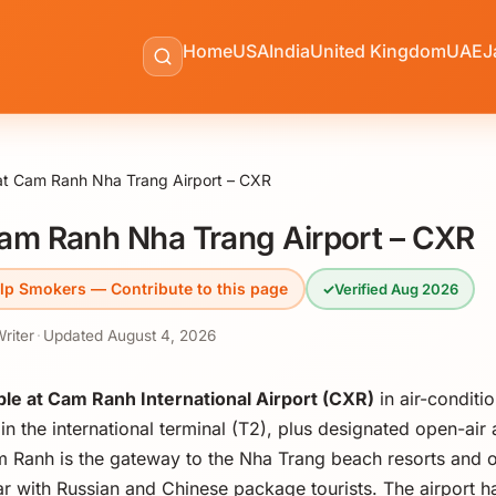
Home
USA
India
United Kingdom
UAE
J
t Cam Ranh Nha Trang Airport – CXR
am Ranh Nha Trang Airport – CXR
lp Smokers — Contribute to this page
✓
Verified Aug 2026
Writer
·
Updated
August 4, 2026
ble at Cam Ranh International Airport (CXR)
in air-conditio
n the international terminal (T2), plus designated open-air 
m Ranh is the gateway to the Nha Trang beach resorts and o
ar with Russian and Chinese package tourists. The airport h