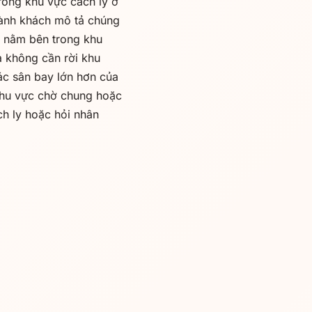
rong khu vực cách ly ở
Hành khách mô tả chúng
Vì nằm bên trong khu
à không cần rời khu
các sân bay lớn hơn của
khu vực chờ chung hoặc
h ly hoặc hỏi nhân