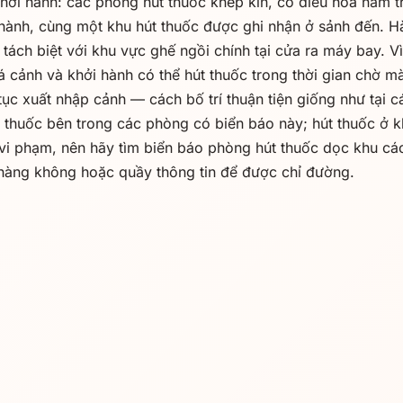
khởi hành: các phòng hút thuốc khép kín, có điều hòa nằm t
 hành, cùng một khu hút thuốc được ghi nhận ở sảnh đến. 
 tách biệt với khu vực ghế ngồi chính tại cửa ra máy bay. 
á cảnh và khởi hành có thể hút thuốc trong thời gian chờ m
 tục xuất nhập cảnh — cách bố trí thuận tiện giống như tại 
 thuốc bên trong các phòng có biển báo này; hút thuốc ở 
vi phạm, nên hãy tìm biển báo phòng hút thuốc dọc khu các
 hàng không hoặc quầy thông tin để được chỉ đường.