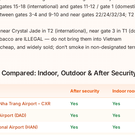
tes 15-18 (international) and gates 11-12 / gate 1 (domesti
tween gates 3-4 and 9-10 and near gates 22/24/32/34; T2
ar Crystal Jade in T2 (international), near gate 3 in T1 (d
bacco are ILLEGAL — do not bring them into Vietnam
, cheap, and widely sold; don’t smoke in non-designated ter
 Compared: Indoor, Outdoor & After Securit
After security
Indoor ro
ha Trang Airport – CXR
Yes
Yes
Airport (DAD)
Yes
Yes
ional Airport (HAN)
Yes
Yes