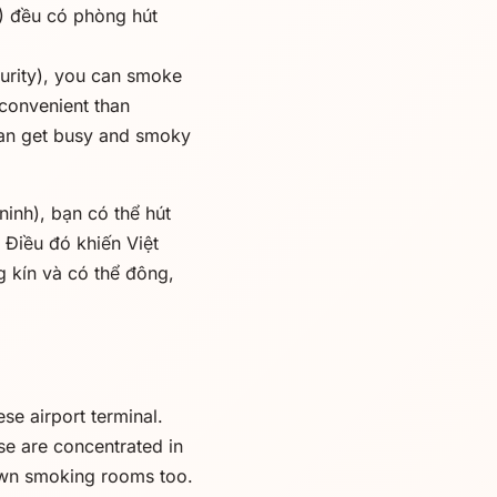
) đều có phòng hút
curity), you can smoke
convenient than
 can get busy and smoky
inh), bạn có thể hút
 Điều đó khiến Việt
g kín và có thể đông,
se airport terminal.
se are concentrated in
 own smoking rooms too.