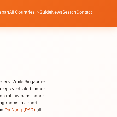
apan
All Countries
Guide
News
Search
Contact
ellers. While Singapore,
keeps ventilated indoor
ontrol law bans indoor
ng rooms in airport
and
Da Nang (DAD)
all