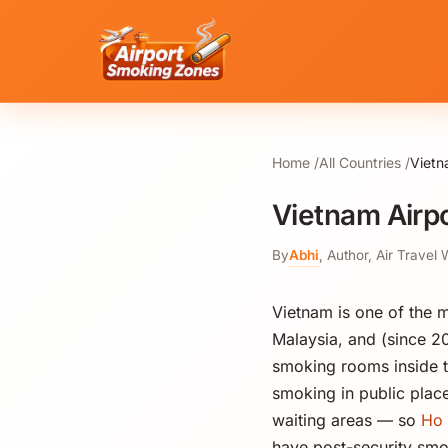
Home
All Countries
Vietn
Vietnam Airp
By
Abhi
,
Author, Air Travel 
Vietnam is one of the m
Malaysia, and (since 2
smoking rooms inside t
smoking in public plac
waiting areas — so
Ho 
have post-security smo