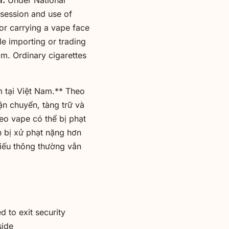
m.
Under National
ssession and use of
or carrying a vape face
le importing or trading
am. Ordinary cigarettes
m tại Việt Nam.** Theo
n chuyển, tàng trữ và
o vape có thể bị phạt
n bị xử phạt nặng hơn
điếu thông thường vẫn
 to exit security
side