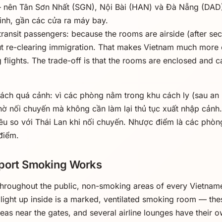
 nên Tân Sơn Nhất (SGN), Nội Bài (HAN) và Đà Nẵng (DAD
inh, gần các cửa ra máy bay.
ransit passengers: because the rooms are airside (after se
ut re-clearing immigration. That makes Vietnam much more 
g flights. The trade-off is that the rooms are enclosed and
hách quá cảnh: vì các phòng nằm trong khu cách ly (sau an n
chờ nối chuyến mà không cần làm lại thủ tục xuất nhập cảnh.
ều so với Thái Lan khi nối chuyến. Nhược điểm là các phòn
điểm.
port Smoking Works
throughout the public, non-smoking areas of every Vietname
 light up inside is a marked, ventilated smoking room — the
reas near the gates, and several airline lounges have their