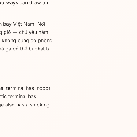
doorways can draw an
n bay Việt Nam. Nơi
ng gió — chủ yếu nằm
g không cũng có phòng
à ga có thể bị phạt tại
nal terminal has indoor
tic terminal has
ge also has a smoking