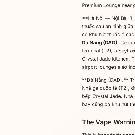
Premium Lounge near g
**Hà Nội — Nội Bài (H
thuốc sau an ninh giữa
có khu hút thuốc ở cá
Da Nang (DAD).
Central
terminal (T2), a Skytr
Crystal Jade kitchen. 
airport lounges also inc
**Đà Nẵng (DAD).** Tru
Nhà ga quốc tế (T2), đ
bếp Crystal Jade. Nhà 
bay cũng có khu hút th
The Vape Warni