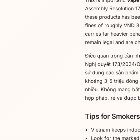
This is important:
vapes
Assembly Resolution 17
these products has bee
fines of roughly VND 3-
carries far heavier pen
remain legal and are c
Điều quan trọng cần nh
Nghị quyết 173/2024/QH
sử dụng các sản phẩm 
khoảng 3-5 triệu đồng 
nhiều. Không mang bất 
hợp pháp, rẻ và được b
Tips for Smokers
Vietnam keeps indoor
Look for the marked,