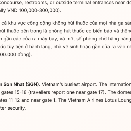
concourse, restrooms, or outside terminal entrances near 
cally VND 100,000-300,000).
ất cả khu vực công cộng không hút thuốc của mọi nhà ga sâ
út thuốc bên trong là phòng hút thuốc có biển báo và thô
nh gần các cửa ra máy bay, và một số phòng chờ hãng hàn
uốc tùy tiện ở hành lang, nhà vệ sinh hoặc gần cửa ra vào nh
300.000 đồng).
n Son Nhat (SGN).
Vietnam’s busiest airport. The internatio
ates 15-18 (travellers report one near gate 17). The domes
es 11-12 and near gate 1. The Vietnam Airlines Lotus Loun
ter security.