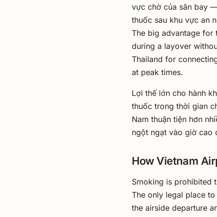
vực chờ của sân bay —
thuốc sau khu vực an n
The big advantage for t
during a layover witho
Thailand for connectin
at peak times.
Lợi thế lớn cho hành k
thuốc trong thời gian 
Nam thuận tiện hơn nhi
ngột ngạt vào giờ cao 
How Vietnam Air
Smoking is prohibited 
The only legal place to
the airside departure a