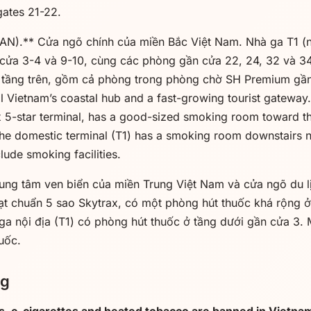
ates 21-22.
AN).** Cửa ngõ chính của miền Bắc Việt Nam. Nhà ga T1 (n
 cửa 3-4 và 9-10, cùng các phòng gần cửa 22, 24, 32 và 34
c tầng trên, gồm cả phòng trong phòng chờ SH Premium gần
 Vietnam’s coastal hub and a fast-growing tourist gateway.
ax 5-star terminal, has a good-sized smoking room toward th
The domestic terminal (T1) has a smoking room downstairs 
lude smoking facilities.
ng tâm ven biển của miền Trung Việt Nam và cửa ngõ du lị
ạt chuẩn 5 sao Skytrax, có một phòng hút thuốc khá rộng 
ga nội địa (T1) có phòng hút thuốc ở tầng dưới gần cửa 3.
uốc.
ng