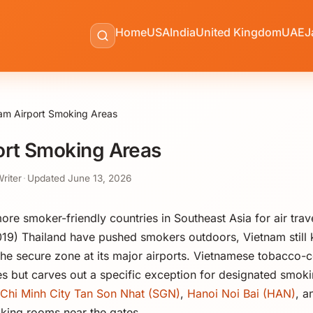
Home
USA
India
United Kingdom
UAE
J
am Airport Smoking Areas
ort Smoking Areas
Writer
·
Updated
June 13, 2026
ore smoker-friendly countries in Southeast Asia for air trav
019) Thailand have pushed smokers outdoors, Vietnam still 
he secure zone at its major airports. Vietnamese tobacco-c
es but carves out a specific exception for designated smoki
Chi Minh City Tan Son Nhat (SGN)
,
Hanoi Noi Bai (HAN)
, 
king rooms near the gates.