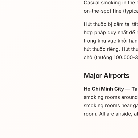
Casual smoking in the 
on-the-spot fine (typi
Hút thuốc bị cấm tại t
hợp pháp duy nhất để h
trong khu vực khởi hà
hút thuốc riêng. Hút th
chỗ (thường 100.000-
Major Airports
Ho Chi Minh City — Ta
smoking rooms around g
smoking rooms near gat
room. All are airside, af