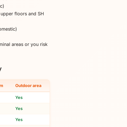
c)
 upper floors and SH
omestic)
minal areas or you risk
y
om
Outdoor area
Yes
Yes
Yes