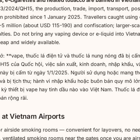
, e-cigarettes and heated tobacco are banned in Vietna
3/2024/QH15, the production, trade, import, transport, po
n prohibited since 1 January 2025. Travellers caught using 
5 million (about USD 115-190) and confiscation; larger-sca
alties. Do not bring any vaping device or e-liquid into Vietn
heap and widely available.
ớ: **vape, thuốc lá điện tử và thuốc lá nung nóng đã bị cấ
15 của Quốc hội, việc sản xuất, kinh doanh, nhập khẩu, vậ
này bị cấm từ ngày 1/1/2025. Người sử dụng hoặc mang the
và bị tịch thu; hành vi nhập khẩu hoặc buôn bán quy mô lớ
kỳ thiết bị vape hay tinh dầu nào vào Việt Nam. Thuốc lá 
án rộng rãi.
 at Vietnam Airports
 airside smoking rooms — convenient for layovers, no need
 ventilated smoking rooms near the gates once you are air